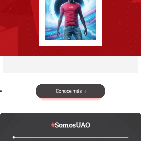
Dreamers & Makers
Conoce más
#
SomosUAO