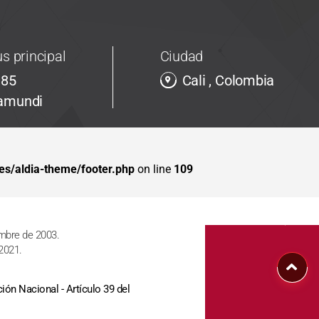
s principal
Ciudad
 85
Cali , Colombia
Jamundi
s/aldia-theme/footer.php
on line
109
embre de 2003.
 2021.
ión Nacional - Artículo 39 del