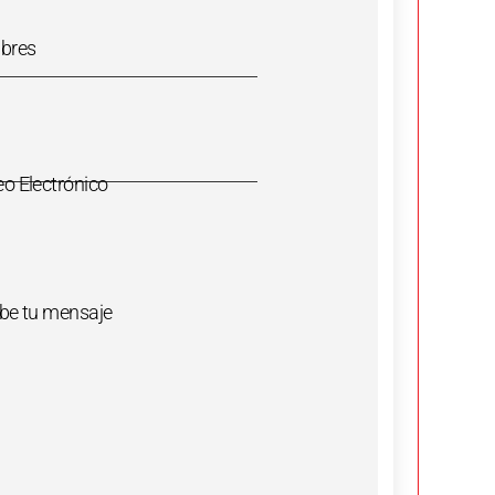
bres
eo Electrónico
ibe tu mensaje