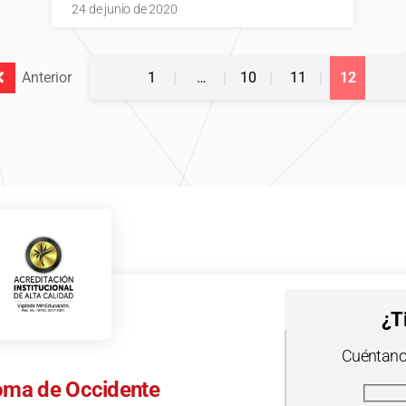
24 de junio de 2020
Anterior
1
…
10
11
12
¿T
Cuéntanos
oma de Occidente