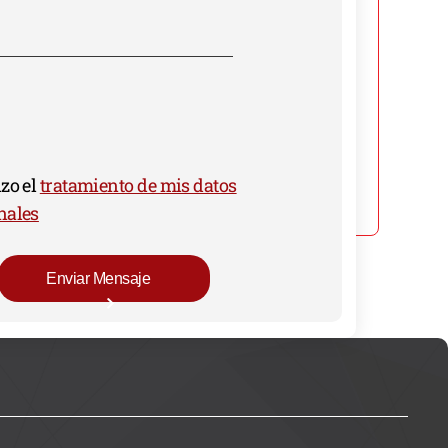
zo el
tratamiento de mis datos
nales