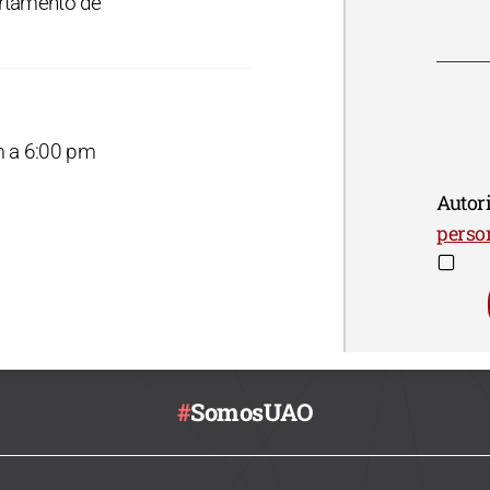
artamento de
m a 6:00 pm
Autori
perso
#
SomosUAO