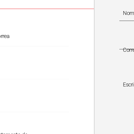
Nom
rrea
Corr
Escr